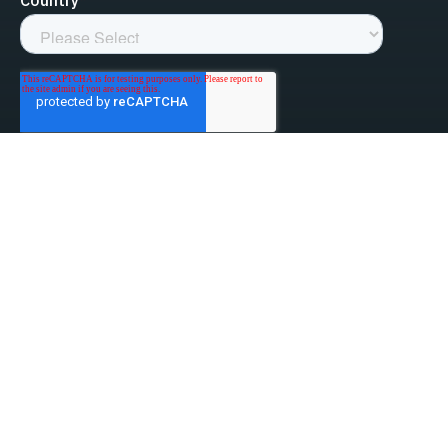
linked-in
facebook
instagram
youtube
Privacy Policy
Do Not Sell My Information
Website Terms & Conditions
ESG/Environmental Social Governance
Terms & Conditions of Sale
Anti-Bribery & Anti-Corruption
Gifts & Hospitality
Intellectual Property
About Us
Update Privacy Settings