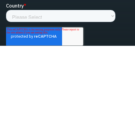
linked-in
facebook
instagram
youtube
Privacy Policy
Do Not Sell My Information
Website Terms & Conditions
ESG/Environmental Social Governance
Terms & Conditions of Sale
Anti-Bribery & Anti-Corruption
Gifts & Hospitality