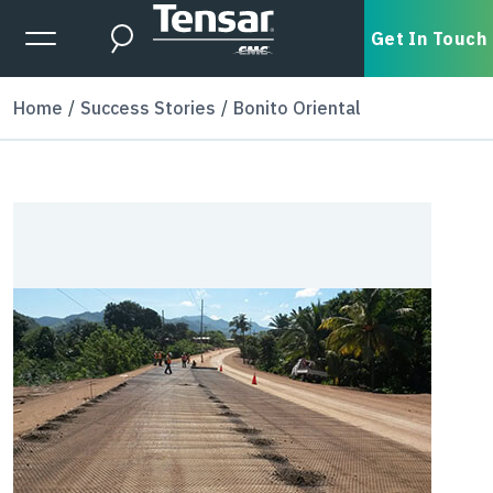
Skip to main content
Expanded Menu Toggle
Get In Touch
Search
Home
Success Stories
Bonito Oriental