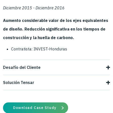
Diciembre 2015 - Diciembre 2016
Aumento considerable valor de los ejes equivalentes
de diseño. Reducción significativa en los tiempos de
construcción y la huella de carbono.
Contratista: INVEST-Honduras
Desafío del Cliente
Nuestro cliente contaba con una especificación de
Solución Tensar
estabilización química de capa mediante el tradicional
Se utilizó el sistema Spectra como alternativa para
método suelo-cemento para lograr una subbase
estabilizar la subrasante, logrando los siguientes
mejorada. Al realizar las pruebas en campo con el
Download Case Study
beneficios: