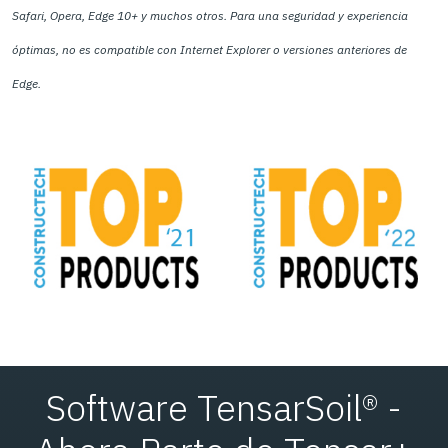
Safari, Opera, Edge 10+ y muchos otros. Para una seguridad y experiencia
óptimas, no es compatible con Internet Explorer o versiones anteriores de
Edge.
Software TensarSoil® -