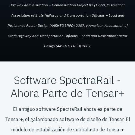
Highway Administration – Demonstration Project 82 (1997), la American
Association of State Highway and Transportation Officials – Load and
Resistance Factor Design (AASHTO LRFD) 2007, y American Association of
State Highway and Transportation Officials – Load and Resistance Factor
Design (AASHTO LRFD) 2007.
Software SpectraRail -
Ahora Parte de Tensar+
El antiguo software SpectraRail ahora es parte de
Tensar+, el galardonado software de diseño de Tensar. El
módulo de estabilización de subbalasto de Tensar+