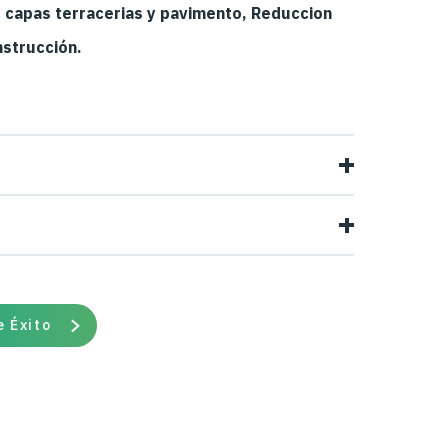
 capas terracerias y pavimento, Reduccion
nstrucción.
solución efectiva para reforzar el suelo de
racerías y pavimento rígido.
 cuadrados del sistema Spectra de Tensar
beneficios:
e Éxito
n ahorrando tiempo y costo de transporte e
excesivas reduciendo el impacto ambiental y
sión del istmo