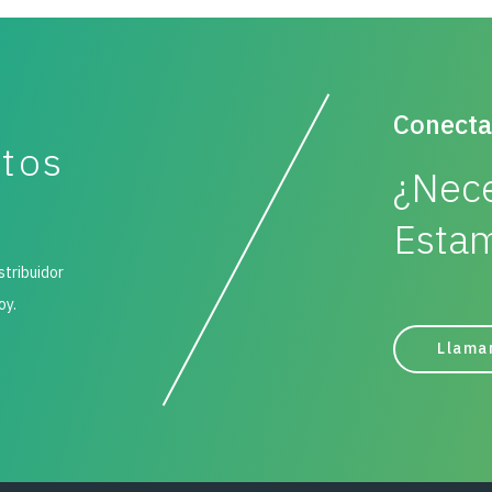
Conecta
ctos
¿Nece
Estam
stribuidor
oy.
Llama