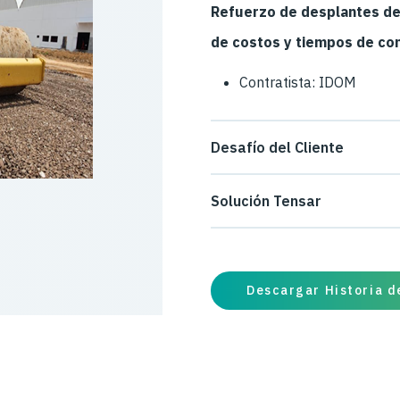
Refuerzo de desplantes de
de costos y tiempos de co
Contratista: IDOM
Desafío del Cliente
Nuestro cliente requería una 
Solución Tensar
desplante de las capas de ter
Se instalaron 10,800 metros
resultando en los siguientes 
Descargar Historia d
Eliminación de pedraplé
instalación.
Ahorro de excavaciones 
previniendo la sobre ero