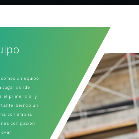
uipo
 somos un equipo
n lugar donde
 el primer día, y
rtante. Siendo un
ona con amplia
onas con pasión
novar