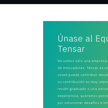
Únase al Eq
Tensar
No somos sólo una empresa;
de innovadores. Tensar es u
usted puede contribuir desde
su contribución es muy impo
recién graduado o una pers
experiencia, queremos pers
por solucionar desafíos e in