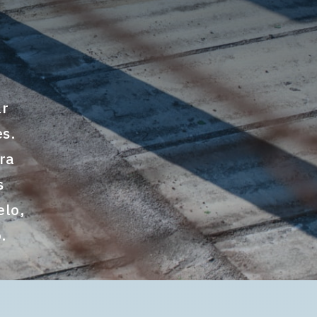
ar
es.
ra
s
elo,
.