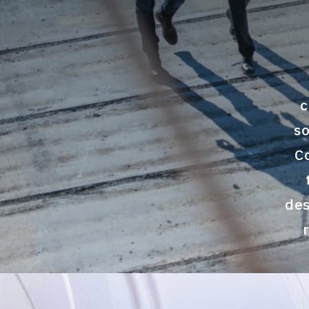
c
so
C
des