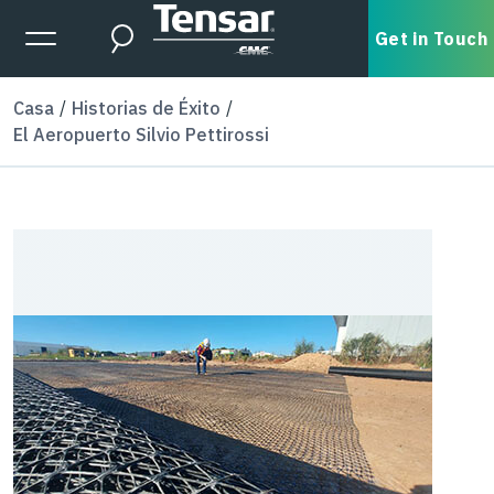
Skip to main content
Expanded Menu Toggle
Get in Touch
Search
Casa
Historias de Éxito
El Aeropuerto Silvio Pettirossi