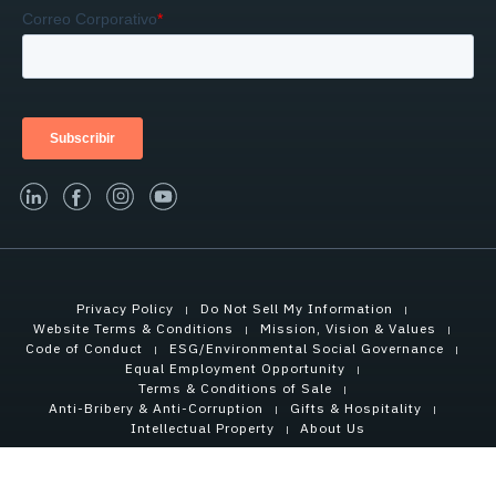
linked-in
facebook
instagram
youtube
Privacy Policy
Do Not Sell My Information
Website Terms & Conditions
Mission, Vision & Values
Code of Conduct
ESG/Environmental Social Governance
Equal Employment Opportunity
Terms & Conditions of Sale
Anti-Bribery & Anti-Corruption
Gifts & Hospitality
Intellectual Property
About Us
Copyright © 2021 Tensar International Corporation