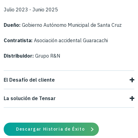
Julio 2023 - Junio 2025
Dueño:
Gobierno Autónomo Municipal de Santa Cruz
Contratista:
Asociación accidental Guaracachi
Distribuidor:
Grupo R&N
El Desafío del cliente
La construcción de rampas de acceso a puentes en zonas
La solución de Tensar
urbanas densamente pobladas es un reto para cualquier
Grupo R&N/Tensar realizaron los diseños y análisis
contratista, es así como las condiciones para la Asociación
correspondientes para crear un muro estabilizado
Accidental Guaracachi en este proyecto los llevó a buscar
Descargar Historia de Éxito
mecánicamente que cumpliera con los requisitos de
una alternativa que les permitiera conformar muros