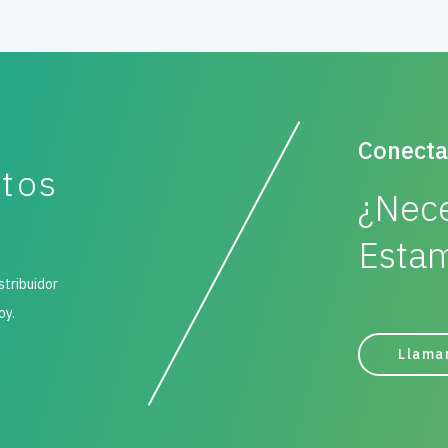
Conecta
ctos
¿Nece
Estam
stribuidor
oy.
Llama