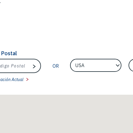
.
 Postal
Postal
EngineerCountry
En
OR
Buscar
cación Actual