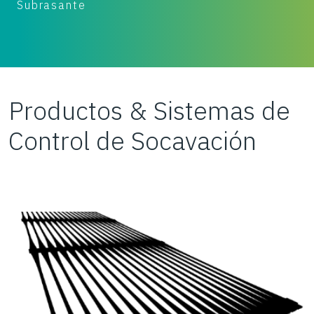
Benefit:
Ahorro de tiempo
B
Productos & Sistemas de
Control de Socavación