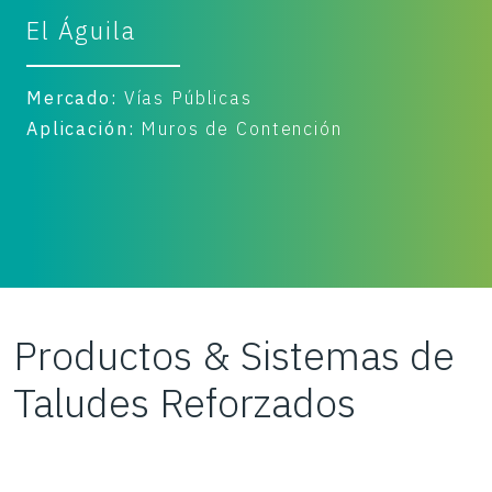
Dominicana
M
Elevados Autopista Las Américas
M
A
Mercado:
Vías Públicas
Aplicación:
Muro de Contención
Productos & Sistemas de
Taludes Reforzados