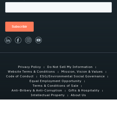
linked-in
facebook
instagram
youtube
Privacy Policy
Do Not Sell My Information
Website Terms & Conditions
Mission, Vision & Values
Code of Conduct
ESG/Environmental Social Governance
Equal Employment Opportunity
Terms & Conditions of Sale
Anti-Bribery & Anti-Corruption
Gifts & Hospitality
Intellectual Property
About Us
Copyright © 2021 Tensar International Corporation