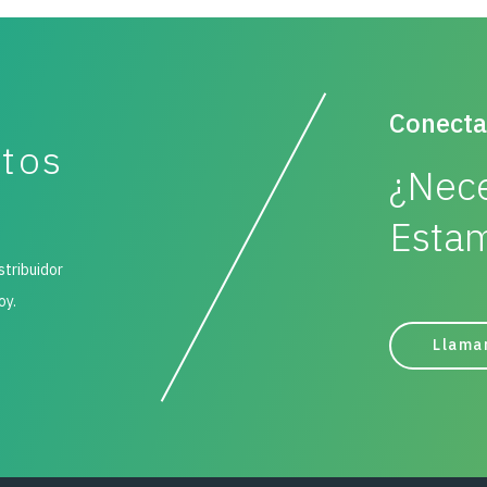
Conecta
ctos
¿Nece
Estam
stribuidor
oy.
Llama