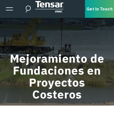
Skip to main content
Expanded Menu Toggle
Get in Touch
Search
Mejoramiento de
Fundaciones en
Proyectos
Costeros