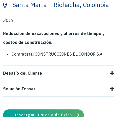
Santa Marta – Riohacha, Colombia
2019
Reducción de excavaciones y ahorros de tiempo y
costos de construcción.
Contratista: CONSTRUCCIONES EL CONDOR S.A
Desafío del Cliente
Nuestro cliente requería una solución para construir una
Solución Tensar
vía con altos estándares que permitiera mantener los
Se implementó el Sistema Spectra en la interfaz de las
indicadores de desempeño ante la presencia de suelos
capas granulares (Base – Subbase Granular) resultando
con potencial de cambio volumétrico
Descargar Historia de Éxito