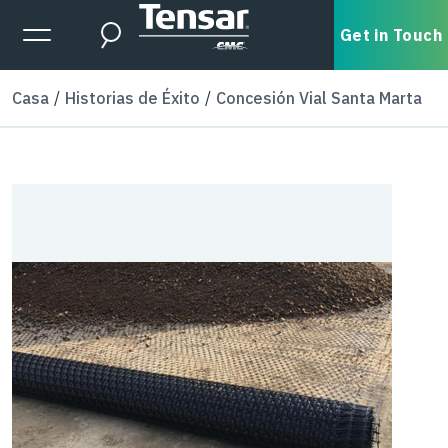
Skip to main content
Expanded Menu Toggle
Get in Touch
Search
Casa
Historias de Éxito
Concesión Vial Santa Marta