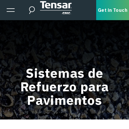
Skip to main content
Expanded Menu Toggle
Get in Touch
Search
Sistemas de
Refuerzo para
Pavimentos