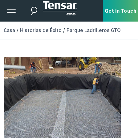
Skip to main content
Expanded Menu Toggle
Get in Touch
Search
Casa
Historias de Éxito
Parque Ladrilleros GTO