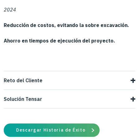
2024
Reducción de costos, evitando la sobre excavación.
Ahorro en tiempos de ejecución del proyecto.
Reto del Cliente
Nuestro cliente requería realizar la construcción de
Solución Tensar
hornos ladrilleros ecológicos sobre el terreno de relleno
Se utilizó el sistema de Capa Estabilizada Mecánicamente
en la zona, caracterizado por la presencia de suelos no
(CEM) que logró reducir el espesor de la sección, evitando
controlados.
Descargar Historia de Éxito
la sobre excavación que se requería, según las