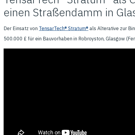
einen Straßendamm in Gl
Der Einsatz von
TensarTech® Stratum®
als Alterative zur B
500.000 £ für ein Bauvorhaben in Robroyston, Glasgow (Fer