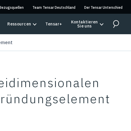
Bezugsquellen
Team Tensar Deutschland
Der Tensar Unterschied
Kontaktieren
Ressourcen
Tensar+
Sie uns
Search
lement
reidimensionalen
Gründungselement