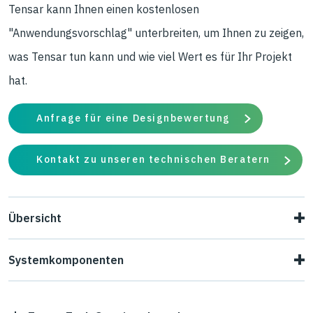
Tensar kann Ihnen einen kostenlosen
"Anwendungsvorschlag" unterbreiten, um Ihnen zu zeigen,
was Tensar tun kann und wie viel Wert es für Ihr Projekt
hat.
Anfrage für eine Designbewertung
Kontakt zu unseren technischen Beratern
Übersicht
Wenn es der Platz zulässt, sind Steilböschungen oft eine
Systemkomponenten
attraktive und preiswerte Alternative zu vertikalen
TensarTech Stein SG-Systeme sind kunststoffbewehrte
Stützwänden. Das TensarTech Stein SG-System wird zur