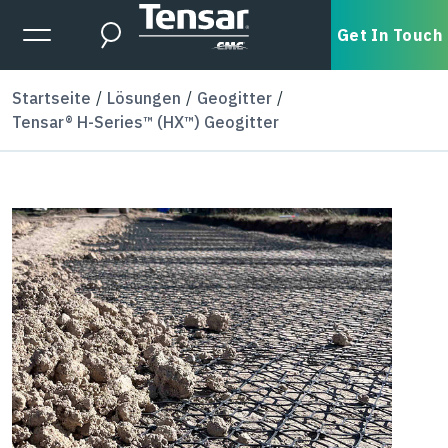
Skip to main content
Expanded Menu Toggle
Get In Touch
Search
Startseite
Lösungen
Geogitter
Tensar® H-Series™ (HX™) Geogitter