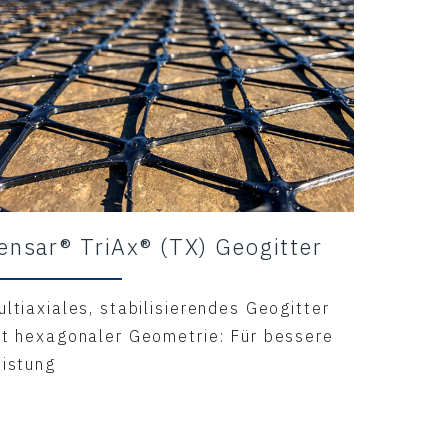
ensar® TriAx® (TX) Geogitter
ltiaxiales, stabilisierendes Geogitter
it hexagonaler Geometrie: Für bessere
eistung