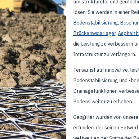
um strukturelle und geotech
lösen. Sie werden in einer R
Bodenstabilisierung
,
Böschun
Brückenwiderlager,
Asphalt
die Leistung zu verbessern u
Infrastruktur zu verlängern.
Tensar ist auf innovative, le
Bodenstabilisierung und -bewe
Drainagefunktionen verbesser
Bodens weiter zu erhöhen.
Geogitter wurden von unserem
erfunden, der seinen Entwurf
weltweit an der Spitze der P