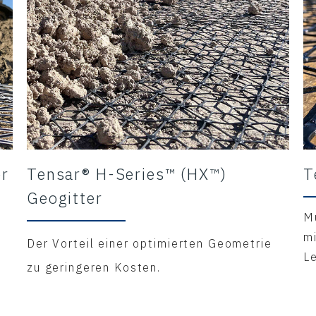
er
Tensar® H-Series™ (HX™)
T
Geogitter
Mu
m
Der Vorteil einer optimierten Geometrie
L
zu geringeren Kosten.