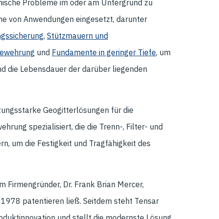
nische Probleme im oder am Untergrund zu
eihe von Anwendungen eingesetzt, darunter
gssicherung
,
Stützmauern und
bewehrung
und
Fundamente in geringer Tiefe
, um
nd die Lebensdauer der darüber liegenden
istungsstarke Geogitterlösungen für die
hrung spezialisiert, die die Trenn-, Filter- und
n, um die Festigkeit und Tragfähigkeit des
 Firmengründer, Dr. Frank Brian Mercer,
 1978 patentieren ließ. Seitdem steht Tensar
roduktinnovation und stellt die modernste Lösung