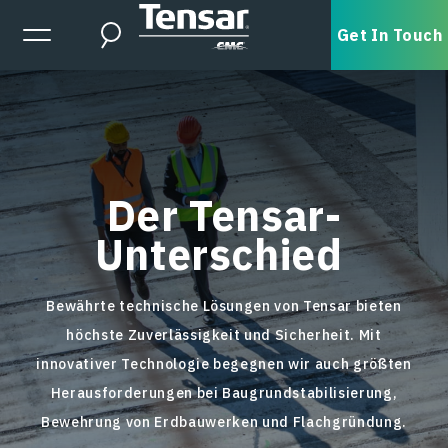
Skip to main content
Expanded Menu Toggle
Get In Touch
Search
Der Tensar-
Unterschied
Bewährte technische Lösungen von Tensar bieten
höchste Zuverlässigkeit und Sicherheit. Mit
innovativer Technologie begegnen wir auch größten
Herausforderungen bei Baugrundstabilisierung,
Bewehrung von Erdbauwerken und Flachgründung.