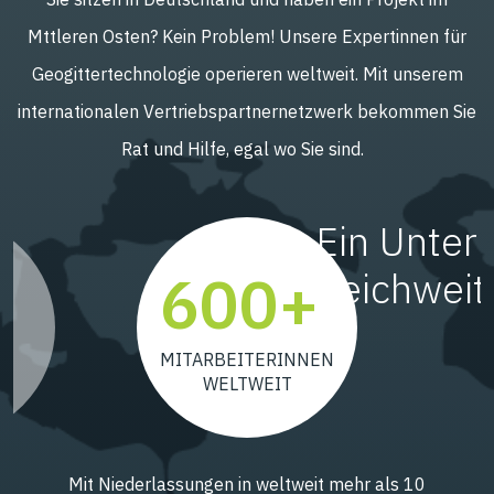
Mttleren Osten? Kein Problem! Unsere Expertinnen für
Geogittertechnologie operieren weltweit. Mit unserem
internationalen Vertriebspartnernetzwerk bekommen Sie
Rat und Hilfe, egal wo Sie sind.
Ein Unter
600+
Reichweit
0
MITARBEITERINNEN
WELTWEIT
Mit Niederlassungen in weltweit mehr als 10