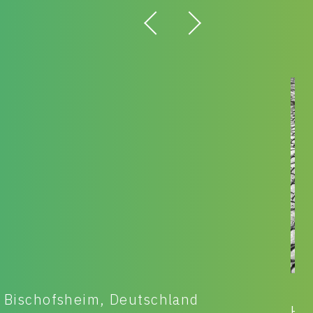
u
HX-AE-Modernisierung Hoesch