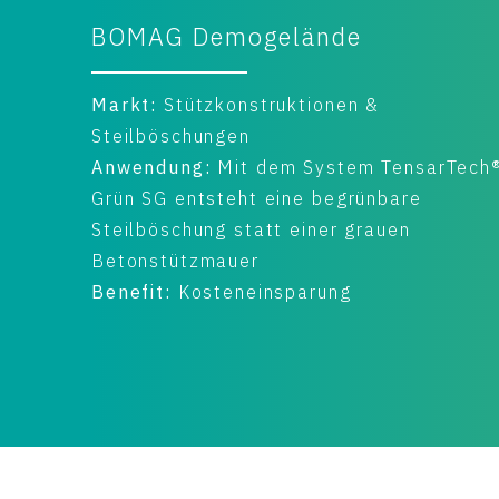
Unterwerk Elsfleth
Markt:
Arbeitsebenen
Anwendung:
Arbeitsebenen,
sarTech®
Stabilisierende Funktion
e
Benefit:
Kosteneinsparung, Schnelle
Herstellung