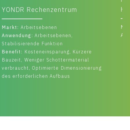
Hallen Krombacher
Markt:
Asphalt
Anwendung:
Asphalteinlagen;