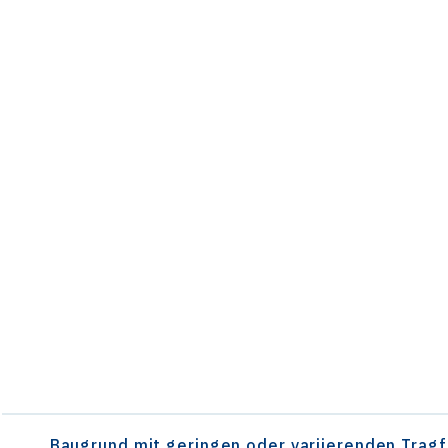
Select an Application Feature
Baugrund mit geringen oder variierenden Trag