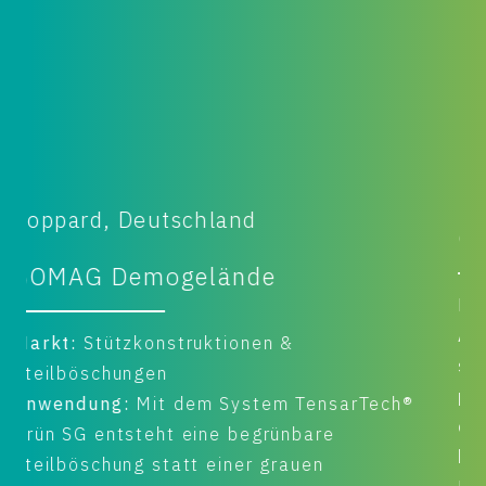
Boppard, Deutschland
O
BOMAG Demogelände
M
A
Markt:
Stützkonstruktionen &
s
Steilböschungen
p
Anwendung:
Mit dem System TensarTech®
o
Grün SG entsteht eine begrünbare
b
Steilböschung statt einer grauen