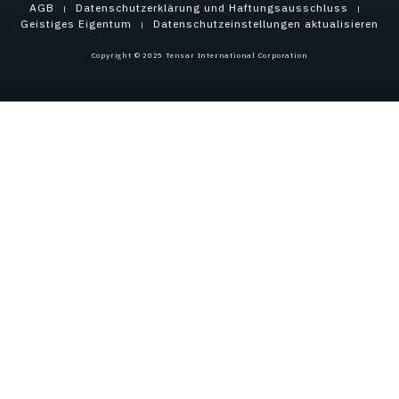
AGB
Datenschutzerklärung und Haftungsausschluss
Geistiges Eigentum
Datenschutzeinstellungen aktualisieren
Copyright © 2025 Tensar International Corporation