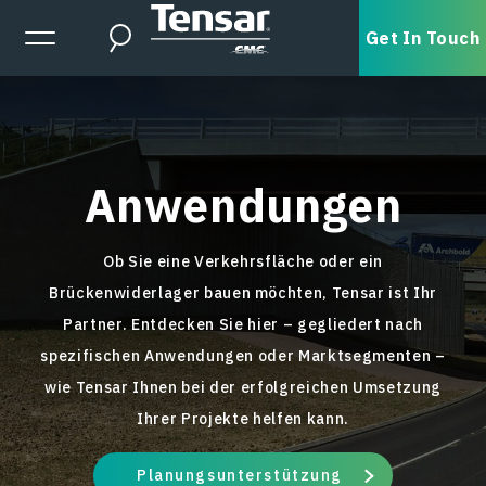
Skip to main content
Expanded Menu Toggle
Get In Touch
Search
Anwendungen
Ob Sie eine Verkehrsfläche oder ein
Brückenwiderlager bauen möchten, Tensar ist Ihr
Partner. Entdecken Sie hier – gegliedert nach
spezifischen Anwendungen oder Marktsegmenten –
wie Tensar Ihnen bei der erfolgreichen Umsetzung
Ihrer Projekte helfen kann.
Planungsunterstützung