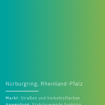
Großenkneten, Deutschland
Sanierung, Hageler Damm