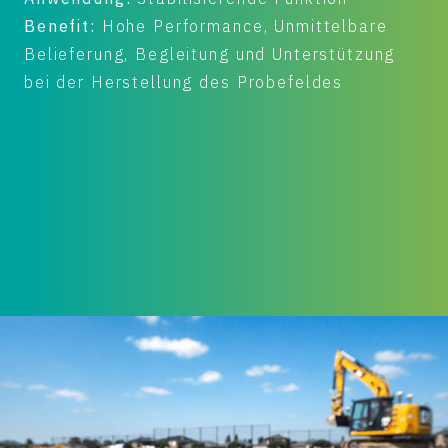
Markt:
Straßen und Verkehrflächen
Anwendung:
Straßen und
g
Verkehrflächen, Ausgleich von
Setzungsdifferenzen, Stabilisierung der
Schottertragschicht, Erhöhung der
Gebrauchstauglichkeit
Benefit:
Kosteneinsparung, Verrinerung der
Aufbaudicke