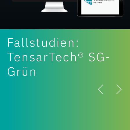
Fallstudien:
TensarTech® SG-
Grün