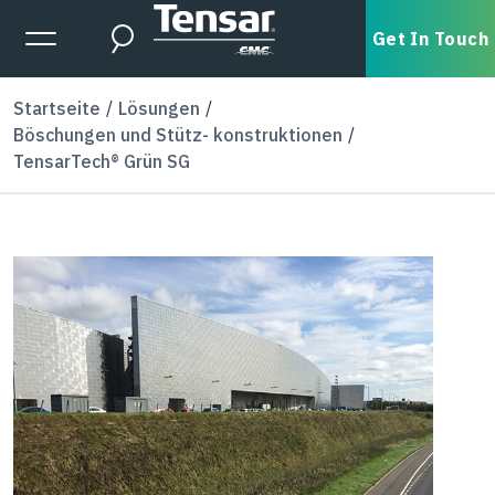
Skip to main content
Expanded Menu Toggle
Get In Touch
Search
Startseite
Lösungen
Böschungen und Stütz- konstruktionen
TensarTech® Grün SG