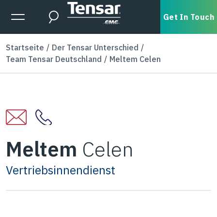
Skip to main content
Expanded Menu Toggle
Get In Touch
Search
Startseite
Der Tensar Unterschied
Team Tensar Deutschland
Meltem Celen
Meltem
Celen
Vertriebsinnendienst