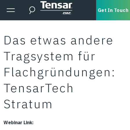
Skip to main content
Expanded Menu Toggle
Get In Touch
Search
Das etwas andere
Tragsystem für
Flachgründungen:
TensarTech
Stratum
Webinar Link: