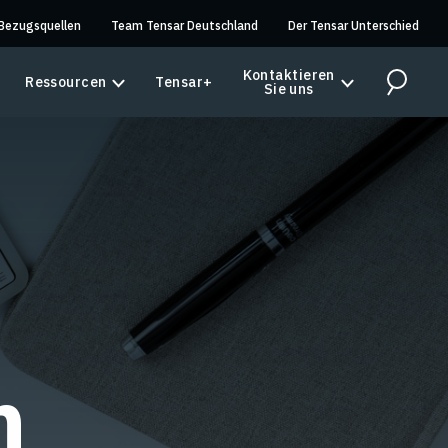
Bezugsquellen
Team Tensar Deutschland
Der Tensar Unterschied
Kontaktieren
Ressourcen
Tensar+
Sie uns
Search
n