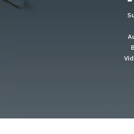
Su
A
Vid