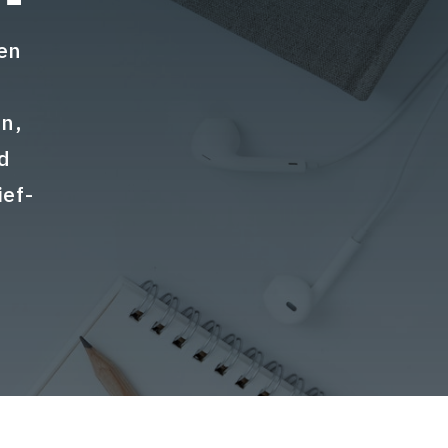
en
n,
d
ief-